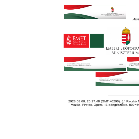
2026.08.08. 20:27:48 (GMT +0200), (p) Racskó T
Mozilla, Firefox, Opera, IE böngészőkre, 800×60