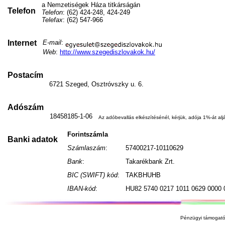
a Nemzetiségek Háza titkárságán
Telefon
Telefon
: (62) 424-248, 424-249
Telefax
: (62) 547-966
Internet
E-mail
:
Web
:
http://www.szegediszlovakok.hu/
Postacím
6721 Szeged, Osztróvszky u. 6.
Adószám
18458185-1-06
Az adóbevallás elkészítésénél, kérjük, adója 1%-át aljá
Forintszámla
Banki adatok
Számlaszám
:
57400217-10110629
Bank
:
Takarékbank Zrt.
BIC (SWIFT) kód
:
TAKBHUHB
IBAN-kód
:
HU82 5740 0217 1011 0629 0000 
Pénzügyi támogató