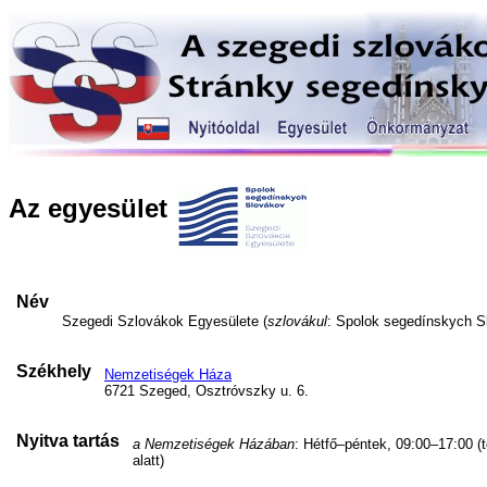
Az egyesület
Név
Szegedi Szlovákok Egyesülete (
szlovákul
: Spolok segedínskych S
Székhely
Nemzetiségek Háza
6721 Szeged, Osztróvszky u. 6.
Nyitva tartás
a Nemzetiségek Házában
: Hétfő–péntek, 09:00–17:00 (
alatt)