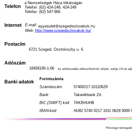
a Nemzetiségek Háza titkárságán
Telefon
Telefon
: (62) 424-248, 424-249
Telefax
: (62) 547-966
Internet
E-mail
:
Web
:
http://www.szegediszlovakok.hu/
Postacím
6721 Szeged, Osztróvszky u. 6.
Adószám
18458185-1-06
Az adóbevallás elkészítésénél, kérjük, adója 1%-át aljá
Forintszámla
Banki adatok
Számlaszám
:
57400217-10110629
Bank
:
Takarékbank Zrt.
BIC (SWIFT) kód
:
TAKBHUHB
IBAN-kód
:
HU82 5740 0217 1011 0629 0000 
Pénzügyi támogató