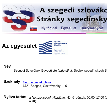
Az egyesület
Név
Szegedi Szlovákok Egyesülete (
szlovákul
: Spolok segedínskych S
Székhely
Nemzetiségek Háza
6721 Szeged, Osztróvszky u. 6.
Nyitva tartás
a Nemzetiségek Házában
: Hétfő–péntek, 09:00–17:00 (
alatt)