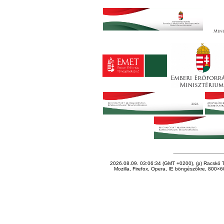
2026.08.09. 03:06:34 (GMT +0200), (p) Racskó T
Mozilla, Firefox, Opera, IE böngészőkre, 800×60