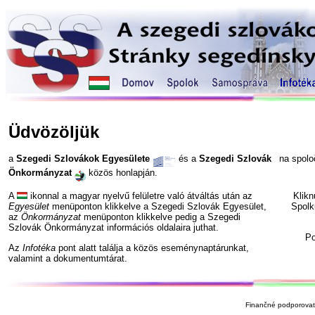
Üdvözöljük
a
Szegedi Szlovákok Egyesülete
és a
Szegedi Szlovák
na spol
Önkormányzat
közös honlapján.
A
ikonnal a magyar nyelvű felületre való átváltás után az
Klik
Egyesület
menüponton klikkelve a Szegedi Szlovák Egyesület,
Spolk
az
Önkormányzat
menüponton klikkelve pedig a Szegedi
Szlovák Önkormányzat információs oldalaira juthat.
P
Az
Infotéka
pont alatt találja a közös eseménynaptárunkat,
valamint a dokumentumtárat.
Finančné podporovate