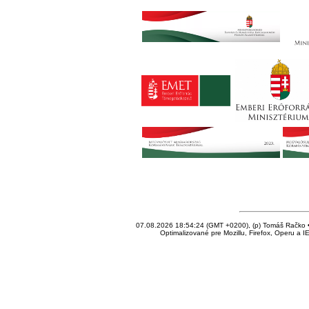
07.08.2026 18:54:24 (GMT +0200), (p) Tomáš Račko • 
Optimalizované pre Mozillu, Firefox, Operu a I