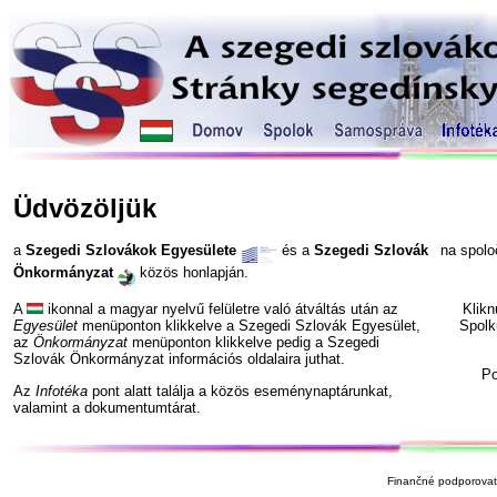
Üdvözöljük
a
Szegedi Szlovákok Egyesülete
és a
Szegedi Szlovák
na spol
Önkormányzat
közös honlapján.
A
ikonnal a magyar nyelvű felületre való átváltás után az
Klik
Egyesület
menüponton klikkelve a Szegedi Szlovák Egyesület,
Spolk
az
Önkormányzat
menüponton klikkelve pedig a Szegedi
Szlovák Önkormányzat információs oldalaira juthat.
P
Az
Infotéka
pont alatt találja a közös eseménynaptárunkat,
valamint a dokumentumtárat.
Finančné podporovate