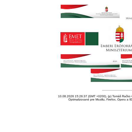
10.08.2026 15:26:37 (GMT +0200), (p) Tomáš Račko • 
Optimalizované pre Mozillu, Firefox, Operu a I