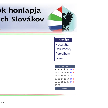
Infotéka
Podujatia
Dokumenty
Fotoalbum
Linky
<
jún 2026
>
P
U
St
Š
P
So
N
01
02
03
04
05
06
07
08
09
10
11
12
13
14
15
16
17
18
19
20
21
22
23
24
25
26
27
28
29
30
[dnes]
lia: