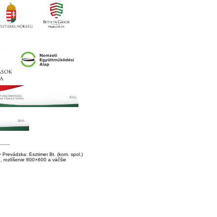
Prevádzka: Esztimer Bt. (kom. spol.)
E, rozlíšenie 800×600 a väčšie