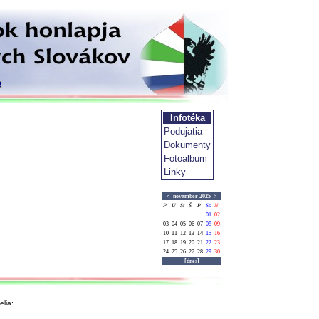
Infotéka
Podujatia
Dokumenty
Fotoalbum
Linky
<
november 2025
>
P
U
St
Š
P
So
N
01
02
03
04
05
06
07
08
09
10
11
12
13
14
15
16
17
18
19
20
21
22
23
24
25
26
27
28
29
30
[dnes]
lia: