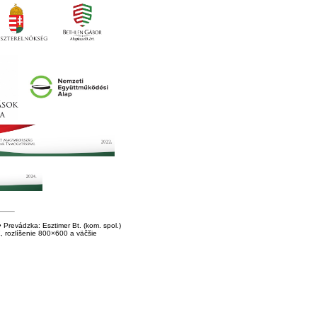
Prevádzka: Esztimer Bt. (kom. spol.)
E, rozlíšenie 800×600 a väčšie