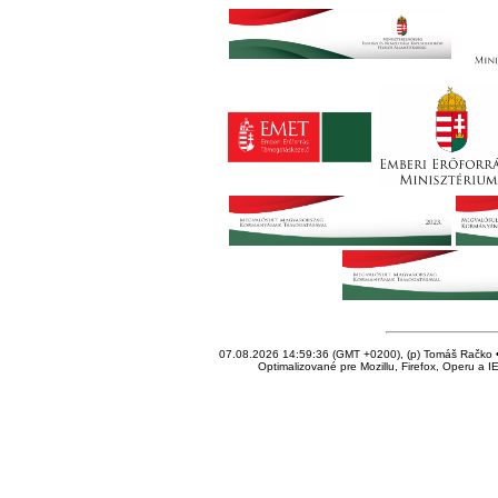
07.08.2026 14:59:36 (GMT +0200), (p) Tomáš Račko • 
Optimalizované pre Mozillu, Firefox, Operu a I