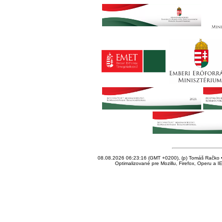
08.08.2026 06:23:16 (GMT +0200), (p) Tomáš Račko • 
Optimalizované pre Mozillu, Firefox, Operu a I