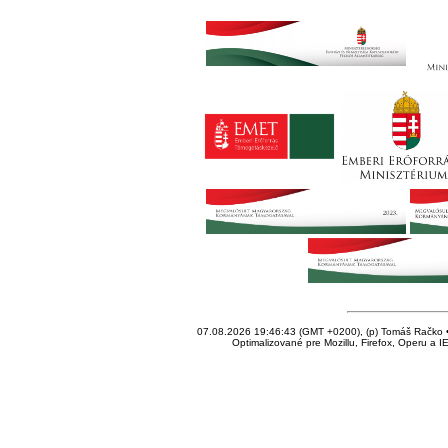
07.08.2026 19:46:43 (GMT +0200), (p) Tomáš Račko • 
Optimalizované pre Mozillu, Firefox, Operu a I