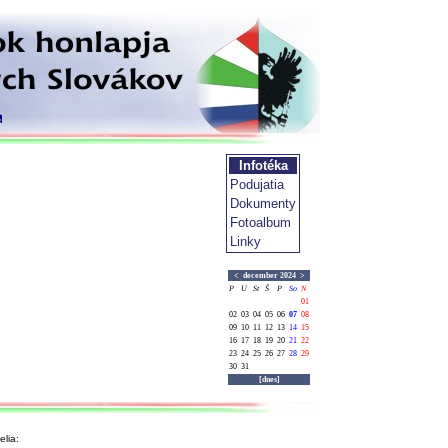
Infotéka
Podujatia
Dokumenty
Fotoalbum
Linky
<
december 2024
>
P
U
St
Š
P
So
N
01
02
03
04
05
06
07
08
09
10
11
12
13
14
15
16
17
18
19
20
21
22
23
24
25
26
27
28
29
30
31
[dnes]
lia: