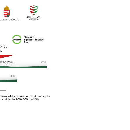
Prevádzka: Esztimer Bt. (kom. spol.)
E, rozlíšenie 800×600 a väčšie