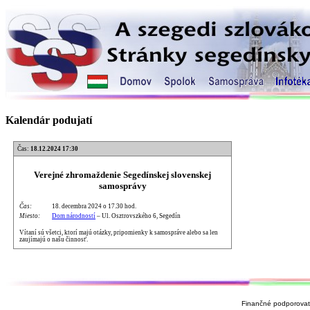
Kalendár podujatí
Čas:
18.12.2024 17:30
Verejné zhromaždenie Segedínskej slovenskej
samosprávy
Čas:
18. decembra 2024 o 17.30 hod.
Miesto:
Dom národností
– Ul. Osztrovszkého 6, Segedín
Vítaní sú všetci, ktorí majú otázky, pripomienky k samospráve alebo sa len
zaujímajú o našu činnosť.
Finančné podporovate