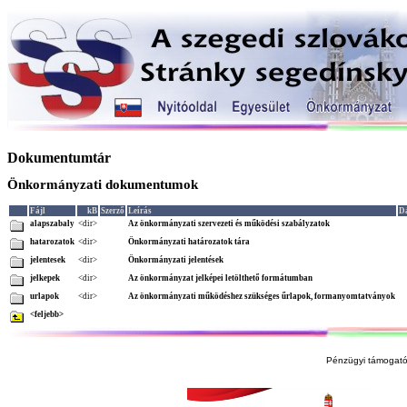
Dokumentumtár
Önkormányzati dokumentumok
Fájl
kB
Szerző
Leírás
D
alapszabaly
<dir>
Az önkormányzati szervezeti és működési szabályzatok
hatarozatok
<dir>
Önkormányzati határozatok tára
jelentesek
<dir>
Önkormányzati jelentések
jelkepek
<dir>
Az önkormányzat jelképei letölthető formátumban
urlapok
<dir>
Az önkormányzati működéshez szükséges űrlapok, formanyomtatványok
<feljebb>
Pénzügyi támogató