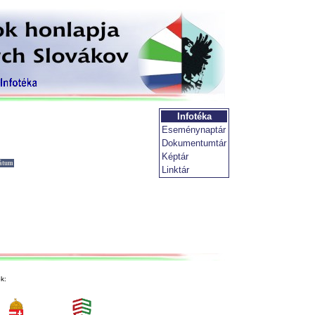
Infotéka
Eseménynaptár
Dokumentumtár
Képtár
átum
Linktár
k: