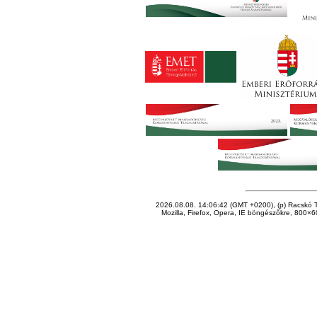
2026.08.08. 14:06:42 (GMT +0200), (p) Racskó T
Mozilla, Firefox, Opera, IE böngészőkre, 800×60