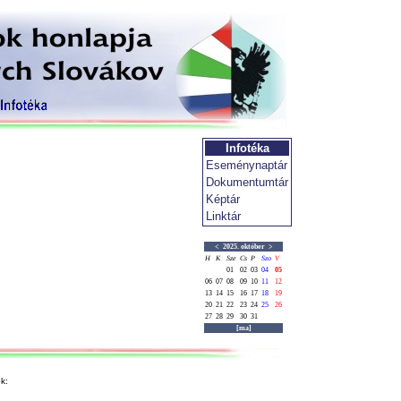
Infotéka
Eseménynaptár
Dokumentumtár
Képtár
Linktár
<
2025. október
>
H
K
Sze
Cs
P
Szo
V
01
02
03
04
05
06
07
08
09
10
11
12
13
14
15
16
17
18
19
20
21
22
23
24
25
26
27
28
29
30
31
[ma]
k: