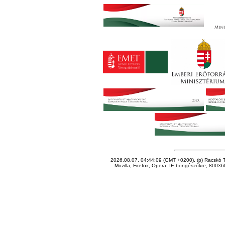
2026.08.07. 04:44:09 (GMT +0200), (p) Racskó T
Mozilla, Firefox, Opera, IE böngészőkre, 800×60