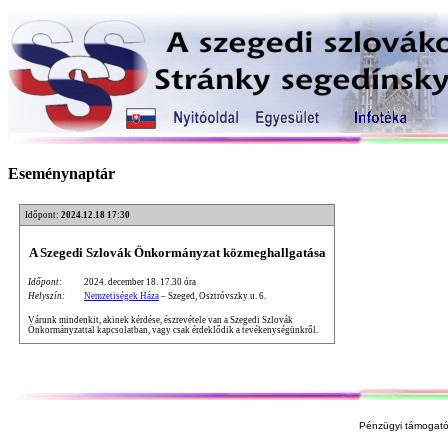
Eseménynaptár
Időpont:
2024.12.18 17:30
A Szegedi Szlovák Önkormányzat közmeghallgatása
Időpont:
2024. december 18. 17.30 óra
Helyszín:
Nemzetiségek Háza
– Szeged, Osztróvszky u. 6.
Várunk mindenkit, akinek kérdése, észrevétele van a Szegedi Szlovák
Önkormányzattal kapcsolatban, vagy csak érdeklődik a tevékenységünkről.
Pénzügyi támogató