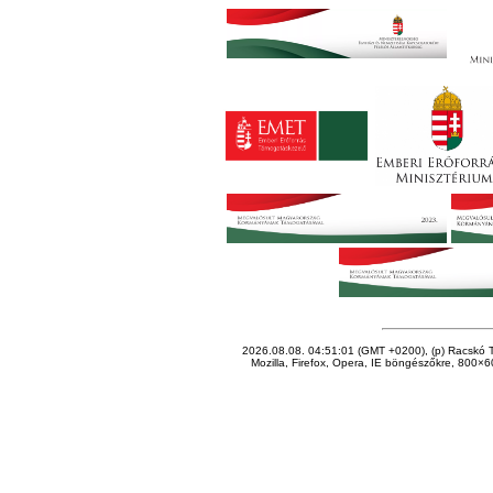
2026.08.08. 04:51:01 (GMT +0200), (p) Racskó T
Mozilla, Firefox, Opera, IE böngészőkre, 800×60