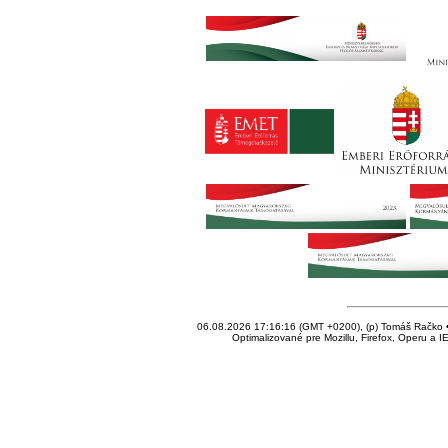
06.08.2026 17:16:16 (GMT +0200), (p) Tomáš Račko • 
Optimalizované pre Mozillu, Firefox, Operu a I