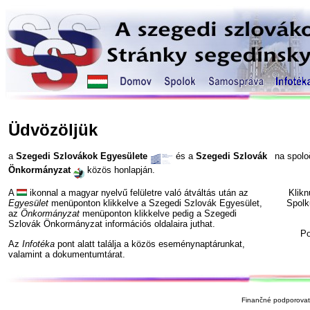
Üdvözöljük
a
Szegedi Szlovákok Egyesülete
és a
Szegedi Szlovák
na spol
Önkormányzat
közös honlapján.
A
ikonnal a magyar nyelvű felületre való átváltás után az
Klik
Egyesület
menüponton klikkelve a Szegedi Szlovák Egyesület,
Spolk
az
Önkormányzat
menüponton klikkelve pedig a Szegedi
Szlovák Önkormányzat információs oldalaira juthat.
P
Az
Infotéka
pont alatt találja a közös eseménynaptárunkat,
valamint a dokumentumtárat.
Finančné podporovate