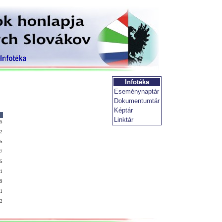
Infotéka
Eseménynaptár
Dokumentumtár
Képtár
Linktár
25
22
25
27
25
21
09
11
22