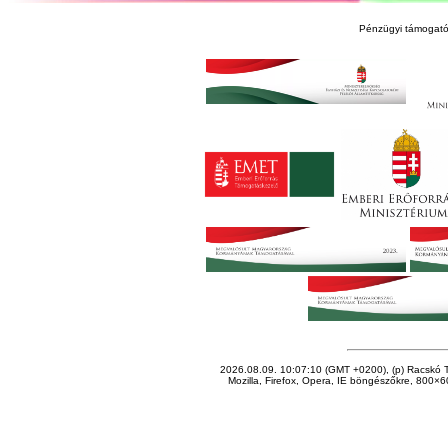
Pénzügyi támogató
2026.08.09. 10:07:10 (GMT +0200), (p) Racskó T
Mozilla, Firefox, Opera, IE böngészőkre, 800×60