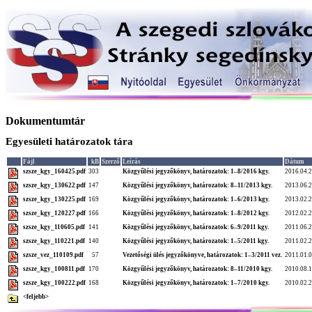
Dokumentumtár
Egyesületi határozatok tára
Fájl
kB
Szerző
Leírás
Dátum
szsze_kgy_160425.pdf
303
Közgyűlési jegyzőkönyv, határozatok: 1–8/2016 kgy.
2016.04.
szsze_kgy_130622.pdf
147
Közgyűlési jegyzőkönyv, határozatok: 8–11/2013 kgy.
2013.06.
szsze_kgy_130225.pdf
169
Közgyűlési jegyzőkönyv, határozatok: 1–6/2013 kgy.
2013.02.
szsze_kgy_120227.pdf
166
Közgyűlési jegyzőkönyv, határozatok: 1–8/2012 kgy.
2012.02.
szsze_kgy_110605.pdf
141
Közgyűlési jegyzőkönyv, határozatok: 6–9/2011 kgy.
2011.06.
szsze_kgy_110221.pdf
140
Közgyűlési jegyzőkönyv, határozatok: 1–5/2011 kgy.
2011.02.
szsze_vez_110109.pdf
57
Vezetőségi ülés jegyzőkönyve, határozatok: 1–3/2011 vez.
2011.01.
szsze_kgy_100811.pdf
170
Közgyűlési jegyzőkönyv, határozatok: 8–11/2010 kgy.
2010.08.
szsze_kgy_100222.pdf
168
Közgyűlési jegyzőkönyv, határozatok: 1–7/2010 kgy.
2010.02.
<feljebb>