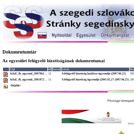
Dokumentumtár
Az egyesület felügyelő bizottságának dokumentumai
Fájl
kB
Szerző
Leírás
Dá
SzSzE_fb_ugyrend_2007062…
51
A felügyelő bizottság hatályos ügyrendje (2007.06.21)
20
SzSzE_fb_ugyrend_2001072…
51
A felügyelő bizottság ügyrendje (2001.02.27-2007.06.21)
20
<feljebb>
Pénzügyi támogató