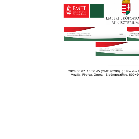
2026.08.07. 10:50:45 (GMT +0200), (p) Racskó T
Mozilla, Firefox, Opera, IE böngészőkre, 800×60