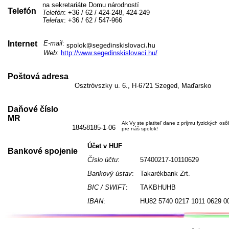
na sekretariáte Domu národností
Telefón
Telefón
: +36 / 62 / 424-248, 424-249
Telefax
: +36 / 62 / 547-966
Internet
E-mail
:
Web
:
http://www.segedinskislovaci.hu/
Poštová adresa
Osztróvszky u. 6., H-6721 Szeged, Maďarsko
Daňové číslo
MR
Ak Vy ste platiteľ dane z príjmu fyzických os
18458185-1-06
pre náš spolok!
Účet v HUF
Bankové spojenie
Číslo účtu
:
57400217-10110629
Bankový ústav
:
Takarékbank Zrt.
BIC / SWIFT
:
TAKBHUHB
IBAN
:
HU82 5740 0217 1011 0629 0