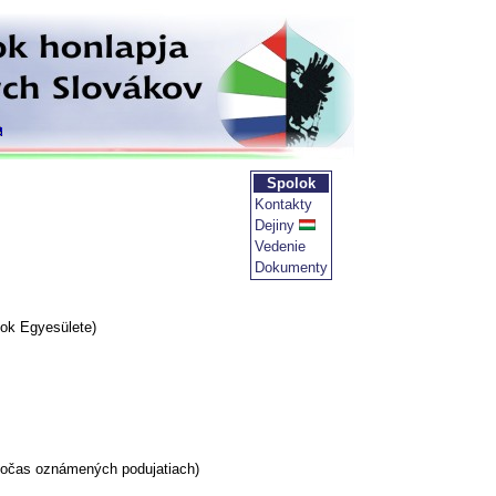
Spolok
Kontakty
Dejiny
Vedenie
Dokumenty
ok Egyesülete)
 počas oznámených podujatiach)