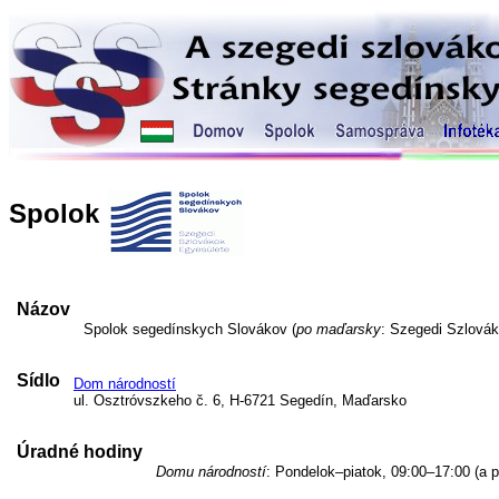
Spolok
Názov
Spolok segedínskych Slovákov (
po maďarsky
: Szegedi Szlovák
Sídlo
Dom národností
ul. Osztróvszkeho č. 6, H-6721 Segedín, Maďarsko
Úradné hodiny
Domu národností
: Pondelok–piatok, 09:00–17:00 (a