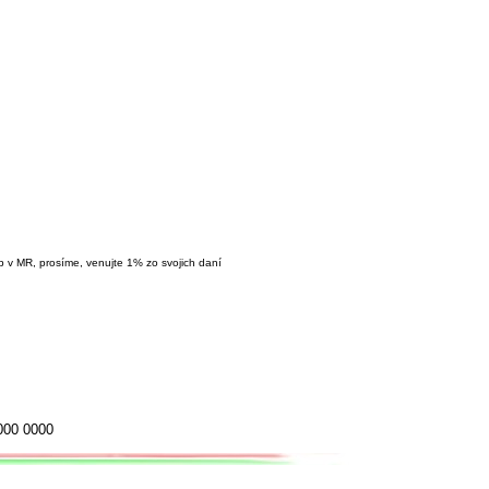
ôb v MR, prosíme, venujte 1% zo svojich daní
000 0000